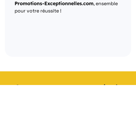
Promotions-Exceptionnelles.com
, ensemble
pour votre réussite !
Contactez-nous pour une étude
Un conseiller à votre écoute pour étudier
votre projet de gestion sociale, sans
engagement.