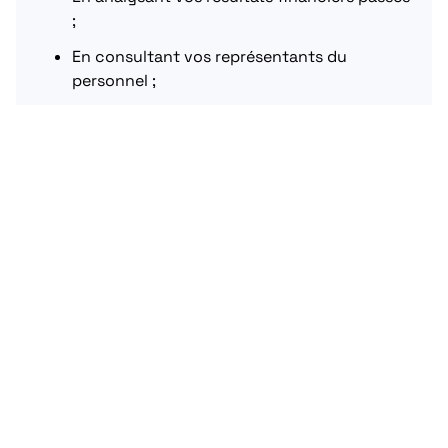
;
En consultant vos représentants du
personnel ;
En identifiant la solution la plus adaptée à
votre situation (intéressement, épargne
salariale, PPV…) ;
En mettant en place les accords nécessaires
avant la clôture de l’exercice fiscal 2025.
Le
partage de la valeur
n’est pas seulement une
contrainte légale : c’est aussi une opportunité de
renforcer le lien entre performance économique
et reconnaissance salariale. Un enjeu stratégique