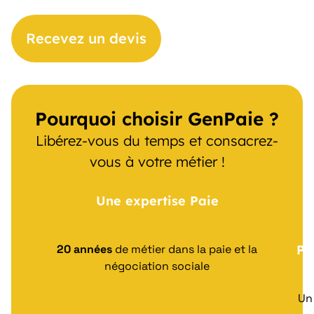
Recevez un devis
Pourquoi choisir GenPaie ?
Libérez-vous du temps et consacrez-
vous à votre métier !
Une expertise Paie
Pr
20 années
de métier dans la paie et la
négociation sociale
U